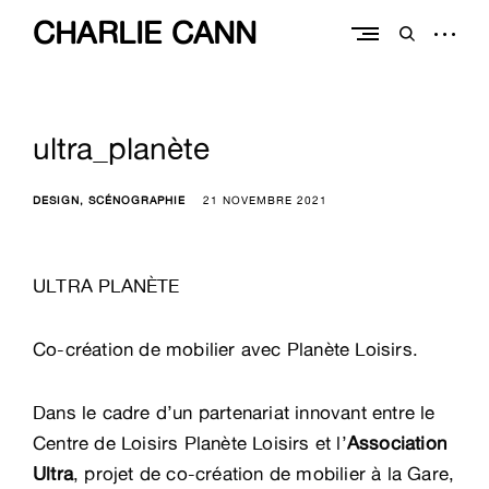
Skip
CHARLIE CANN
to
open
open
content
sidebar
search
form
ultra_planète
DESIGN
SCÉNOGRAPHIE
21 NOVEMBRE 2021
ULTRA PLANÈTE
Co-création de mobilier avec Planète Loisirs.
Dans le cadre d’un partenariat innovant entre le
Centre de Loisirs Planète Loisirs et l’
Association
Ultra
, projet de co-création de mobilier à la Gare,