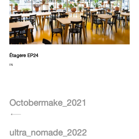
Étagère EP24
IN
Navigation
Octobermake_2021
de
l’article
ultra_nomade_2022