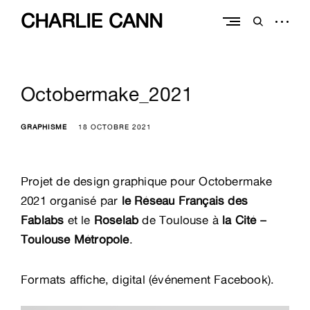
Skip
CHARLIE CANN
to
open
open
content
sidebar
search
form
Octobermake_2021
GRAPHISME
18 OCTOBRE 2021
Projet de design graphique pour Octobermake
2021 organisé par
le Réseau Français des
Fablabs
et le
Roselab
de Toulouse à
la Cité –
Toulouse Métropole
.
Formats affiche, digital (événement Facebook).