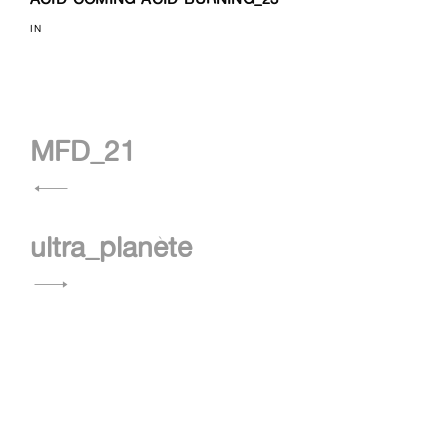
IN
Navigation
MFD_21
de
l’article
ultra_planète
CHARLIE CANN