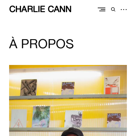
Skip
CHARLIE CANN
to
open
open
content
sidebar
search
form
À PROPOS