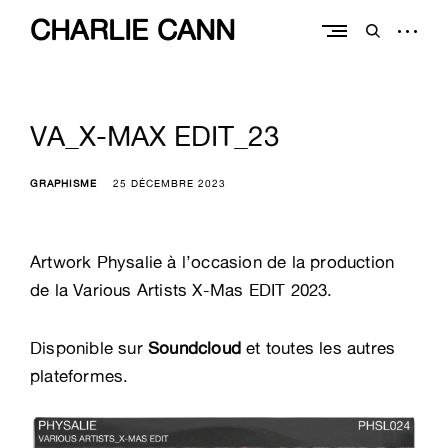
Skip
CHARLIE CANN
to
open
open
content
sidebar
search
form
VA_X-MAX EDIT_23
GRAPHISME
25 DÉCEMBRE 2023
Artwork Physalie à l’occasion de la production
de la Various Artists X-Mas EDIT 2023.
Disponible sur
Soundcloud
et toutes les autres
plateformes.