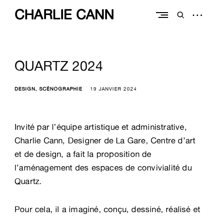
Skip
CHARLIE CANN
to
open
open
content
sidebar
search
form
QUARTZ 2024
DESIGN
SCÉNOGRAPHIE
19 JANVIER 2024
Invité par l’équipe artistique et administrative,
Charlie Cann, Designer de La Gare, Centre d’art
et de design, a fait la proposition de
l’aménagement des espaces de convivialité du
Quartz.
Pour cela, il a imaginé, conçu, dessiné, réalisé et