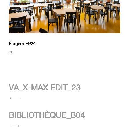
Étagère EP24
IN
Navigation
VA_X-MAX EDIT_23
de
l’article
BIBLIOTHÈQUE_B04