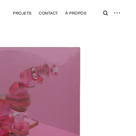
open
open
PROJETS
CONTACT
À PROPOS
sidebar
search
form