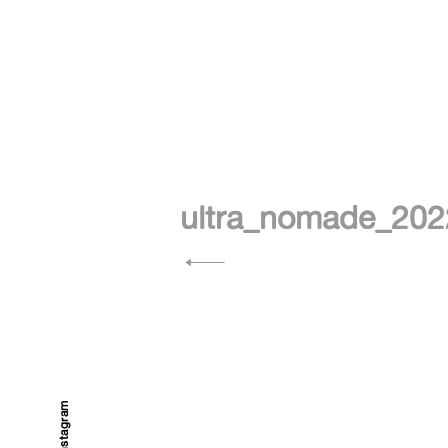
Navigation
de
ultra_nomade_202
l’article
instagram