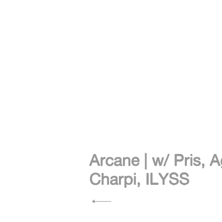
Navigation
de
Arcane | w/ Pris, A
Charpi, ILYSS
l’article