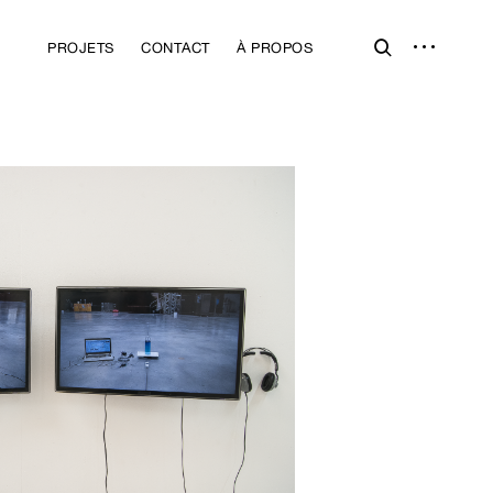
open
open
PROJETS
CONTACT
À PROPOS
sidebar
search
form