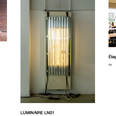
Éta
IN
LUMINAIRE LN01