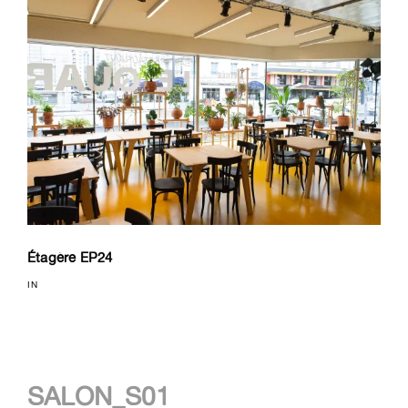
Étagère EP24
IN
Navigation
SALON_S01