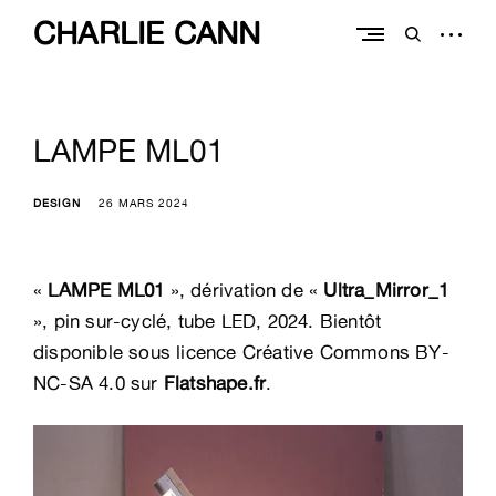
Skip
CHARLIE CANN
to
open
open
content
sidebar
search
form
LAMPE ML01
DESIGN
26 MARS 2024
«
LAMPE ML01
», dérivation de «
Ultra_Mirror_1
», pin sur-cyclé, tube LED, 2024. Bientôt
disponible sous licence Créative Commons BY-
NC-SA 4.0 sur
Flatshape.fr
.